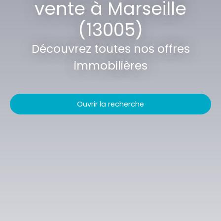
vente à Marseille
(13005)
Découvrez toutes nos offres
immobilières
Ouvrir la recherche
Vente
Location
Type de bien
Appartement
Localisation
Marseille (13005)
Budget max (€)
Surface min (m²)