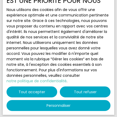
EST UNE PRIORITÉ POUR NOUS
J'accepte le traitement de mes données
Nous utilisons des cookies afin de vous offrir une
personnelles conformément au RGPD. Si vous ne
expérience optimale et une communication pertinente
souhaitez pas faire l'objet de prospection
sur notre site. Grace à ces technologies, nous pouvons
commerciale par voie téléphonique, vous pouvez
vous proposer du contenu en rapport avec vos centres
vous inscrire gratuitement sur la liste d'opposition
d'intérêt. Ils nous permettent également d'améliorer la
au démarchage téléphonique, prévu par l'article
qualité de nos services et la convivialité de notre site
L223-1 du code de la consommation, sur le site
internet. Nous utiliserons uniquement les données
Internet www.bloctel.gouv.fr ou par courrier
personnelles pour lesquelles vous avez donné votre
adressé à :
accord. Vous pouvez les modifier à n'importe quel
moment via la rubrique ″Gérer les cookies″ en bas de
Société Worldline, Service Bloctel, CS 61311, 41013
notre site, à l'exception des cookies essentiels à son
BLOIS CEDEX.
fonctionnement. Pour plus d'informations sur vos
données personnelles, veuillez consulter
Pour en savoir plus sur le traitement de vos
notre politique de confidentialité
.
données personnelles, veuillez consulter notre
politique de confidentialité
.
Tout accepter
Tout refuser
Recevoir des annonces
Personnaliser