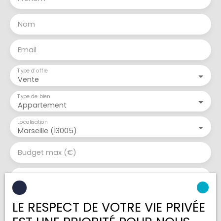
Nom
Email
Type d'offre
Vente
Type de bien
Appartement
Localisation
Marseille (13005)
Budget max (€)
Surface min (m²)
LE RESPECT DE VOTRE VIE PRIVÉE
Pièces min